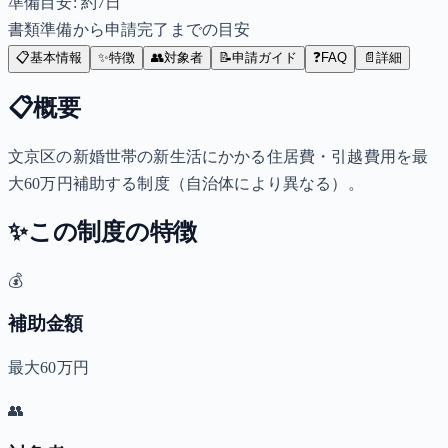
準備目安: 約
7
日
書類準備から申請完了までの目安
📋
基本情報
✨
特徴
👥
対象者
📝
申請ガイド
❓
FAQ
📄
詳細
📋
概要
文京区の新婚世帯の新生活にかかる住居費・引越費用を最
大60万円補助する制度（自治体により異なる）。
✨
この制度の特徴
💰
補助金額
最大60万円
👥