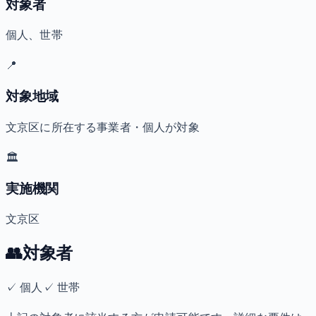
対象者
個人、世帯
📍
対象地域
文京区に所在する事業者・個人が対象
🏛️
実施機関
文京区
👥
対象者
✓
個人
✓
世帯