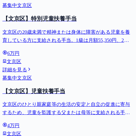
募集中
文京区
【文京区】特別児童扶養手当
文京区の20歳未満で精神または身体に障害がある児童を養
育している方に支給される手当。1級は月額55,350円、2級
は月額36,860円。
6万円
文京区
詳細を見る
募集中
文京区
【文京区】児童扶養手当
文京区のひとり親家庭等の生活の安定と自立の促進に寄与
するため、児童を監護する父または母等に支給される手
当。全部支給で月額最大44,140円。
4万円
文京区