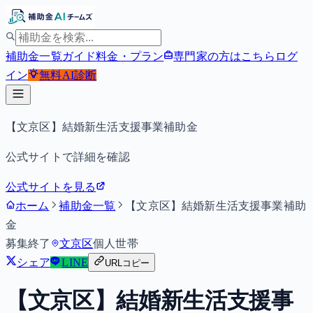
補助金一覧
ガイド
料金・プラン
専門家の方はこちら
ログ
イン
無料
AI診断
【文京区】結婚新生活支援事業補助金
公式サイトで詳細を確認
公式サイトを見る
ホーム
補助金一覧
【文京区】結婚新生活支援事業補助
金
募集終了
文京区
個人
世帯
シェア
LINE
URLコピー
【文京区】結婚新生活支援事