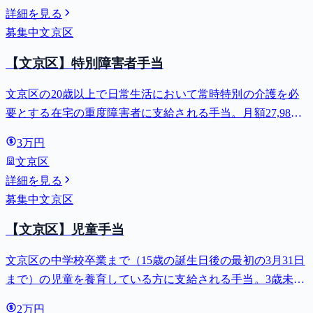
詳細を見る
募集中
文京区
【文京区】特別障害者手当
文京区の20歳以上で日常生活において常時特別の介護を必
要とする在宅の重度障害者に支給される手当。月額27,980
円。
3万円
文京区
詳細を見る
募集中
文京区
【文京区】児童手当
文京区の中学校卒業まで（15歳の誕生日後の最初の3月31日
まで）の児童を養育している方に支給される手当。3歳未満
は月額15,000円、3歳以上小学校修了前は月額10,000円（第3
2万円