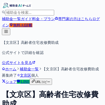
補助金一覧
ガイド
料金・プラン
専門家の方はこちら
ログ
イン
無料
AI診断
【文京区】高齢者住宅改修費助成
公式サイトで詳細を確認
公式サイトを見る
ホーム
補助金一覧
【文京区】高齢者住宅改修費助成
募集終了
文京区
個人
シェア
LINE
URLコピー
【文京区】高齢者住宅改修費
助成