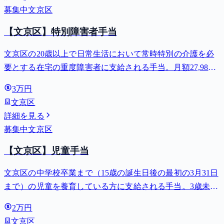
募集中
文京区
【文京区】特別障害者手当
文京区の20歳以上で日常生活において常時特別の介護を必
要とする在宅の重度障害者に支給される手当。月額27,980
円。
3万円
文京区
詳細を見る
募集中
文京区
【文京区】児童手当
文京区の中学校卒業まで（15歳の誕生日後の最初の3月31日
まで）の児童を養育している方に支給される手当。3歳未満
は月額15,000円、3歳以上小学校修了前は月額10,000円（第3
2万円
子以降は15,000円）、中学生は月額10,000円。
文京区