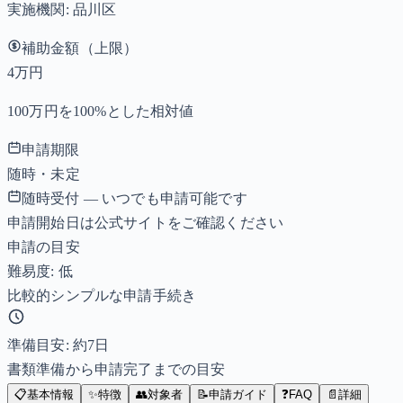
実施機関:
品川区
補助金額（上限）
4万円
100万円を100%とした相対値
申請期限
随時・未定
随時受付 — いつでも申請可能です
申請開始日は公式サイトをご確認ください
申請の目安
難易度: 低
比較的シンプルな申請手続き
準備目安: 約
7
日
書類準備から申請完了までの目安
📋
基本情報
✨
特徴
👥
対象者
📝
申請ガイド
❓
FAQ
📄
詳細