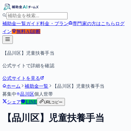
補助金一覧
ガイド
料金・プラン
専門家の方はこちら
ログ
イン
無料
AI診断
【品川区】児童扶養手当
公式サイトで詳細を確認
公式サイトを見る
ホーム
補助金一覧
【品川区】児童扶養手当
募集中
品川区
個人
世帯
シェア
LINE
URLコピー
【品川区】児童扶養手当