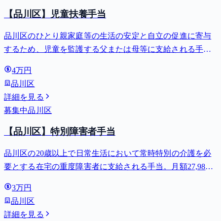
【品川区】児童扶養手当
品川区のひとり親家庭等の生活の安定と自立の促進に寄与
するため、児童を監護する父または母等に支給される手
当。全部支給で月額最大44,140円。
4万円
品川区
詳細を見る
募集中
品川区
【品川区】特別障害者手当
品川区の20歳以上で日常生活において常時特別の介護を必
要とする在宅の重度障害者に支給される手当。月額27,980
円。
3万円
品川区
詳細を見る