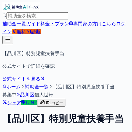
補助金一覧
ガイド
料金・プラン
専門家の方はこちら
ログ
イン
無料
AI診断
【品川区】特別児童扶養手当
公式サイトで詳細を確認
公式サイトを見る
ホーム
補助金一覧
【品川区】特別児童扶養手当
募集中
品川区
個人
世帯
シェア
LINE
URLコピー
【品川区】特別児童扶養手当