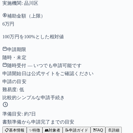
実施機関:
品川区
補助金額（上限）
6万円
100万円を100%とした相対値
申請期限
随時・未定
随時受付 — いつでも申請可能です
申請開始日は公式サイトをご確認ください
申請の目安
難易度: 低
比較的シンプルな申請手続き
準備目安: 約
7
日
書類準備から申請完了までの目安
📋
基本情報
✨
特徴
👥
対象者
📝
申請ガイド
❓
FAQ
📄
詳細