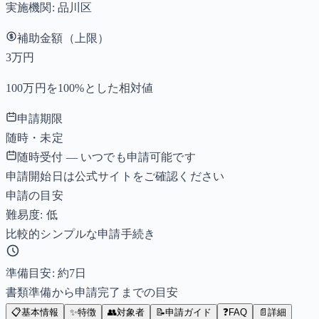
実施機関:
品川区
補助金額（上限）
3万円
100万円を100%とした相対値
申請期限
随時・未定
随時受付 — いつでも申請可能です
申請開始日は公式サイトをご確認ください
申請の目安
難易度: 低
比較的シンプルな申請手続き
準備目安: 約
7
日
書類準備から申請完了までの目安
📋
基本情報
✨
特徴
👥
対象者
📝
申請ガイド
❓
FAQ
📄
詳細