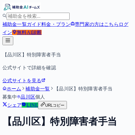
補助金一覧
ガイド
料金・プラン
専門家の方はこちら
ログ
イン
無料
AI診断
【品川区】特別障害者手当
公式サイトで詳細を確認
公式サイトを見る
ホーム
補助金一覧
【品川区】特別障害者手当
募集中
品川区
個人
シェア
LINE
URLコピー
【品川区】特別障害者手当