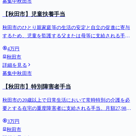
募集中
秋田市
【秋田市】児童扶養手当
秋田市のひとり親家庭等の生活の安定と自立の促進に寄与
するため、児童を監護する父または母等に支給される手
当。全部支給で月額最大44,140円。
4万円
秋田市
詳細を見る
募集中
秋田市
【秋田市】特別障害者手当
秋田市の20歳以上で日常生活において常時特別の介護を必
要とする在宅の重度障害者に支給される手当。月額27,980
円。
3万円
秋田市