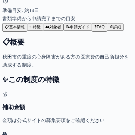
準備目安: 約
14
日
書類準備から申請完了までの目安
📋
基本情報
✨
特徴
👥
対象者
📝
申請ガイド
❓
FAQ
📄
詳細
📋
概要
秋田市の重度の心身障害がある方の医療費の自己負担分を
助成する制度。
✨
この制度の特徴
💰
補助金額
金額は公式サイトの募集要項をご確認ください
👥