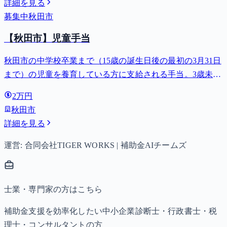
詳細を見る
募集中
秋田市
【秋田市】児童手当
秋田市の中学校卒業まで（15歳の誕生日後の最初の3月31日
まで）の児童を養育している方に支給される手当。3歳未満
は月額15,000円、3歳以上小学校修了前は月額10,000円（第3
2万円
子以降は15,000円）、中学生は月額10,000円。
秋田市
詳細を見る
運営: 合同会社TIGER WORKS | 補助金AIチームズ
士業・専門家の方はこちら
補助金支援を効率化したい中小企業診断士・行政書士・税
理士・コンサルタントの方