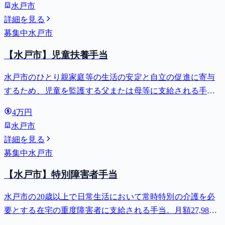
水戸市
詳細を見る
募集中
水戸市
【水戸市】児童扶養手当
水戸市のひとり親家庭等の生活の安定と自立の促進に寄与
するため、児童を監護する父または母等に支給される手
当。全部支給で月額最大44,140円。
4万円
水戸市
詳細を見る
募集中
水戸市
【水戸市】特別障害者手当
水戸市の20歳以上で日常生活において常時特別の介護を必
要とする在宅の重度障害者に支給される手当。月額27,980
円。