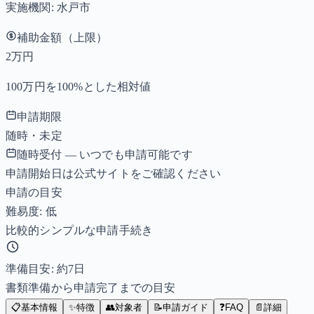
実施機関:
水戸市
補助金額（上限）
2万円
100万円を100%とした相対値
申請期限
随時・未定
随時受付 — いつでも申請可能です
申請開始日は公式サイトをご確認ください
申請の目安
難易度: 低
比較的シンプルな申請手続き
準備目安: 約
7
日
書類準備から申請完了までの目安
📋
基本情報
✨
特徴
👥
対象者
📝
申請ガイド
❓
FAQ
📄
詳細