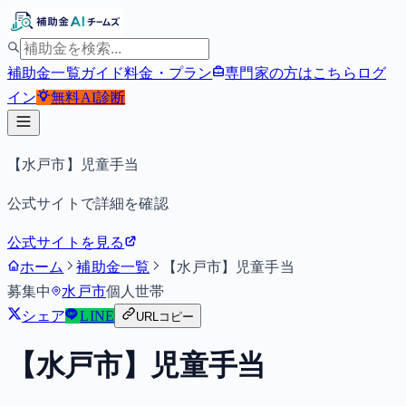
補助金一覧
ガイド
料金・プラン
専門家の方はこちら
ログ
イン
無料
AI診断
【水戸市】児童手当
公式サイトで詳細を確認
公式サイトを見る
ホーム
補助金一覧
【水戸市】児童手当
募集中
水戸市
個人
世帯
シェア
LINE
URLコピー
【水戸市】児童手当