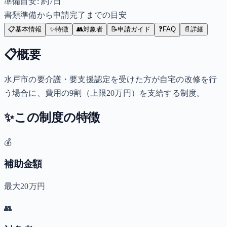
準備目安: 約
7
日
書類準備から申請完了までの目安
📋
基本情報
✨
特徴
👥
対象者
📝
申請ガイド
❓
FAQ
📄
詳細
📋
概要
水戸市の要介護・要支援認定を受けた方が自宅の改修を行
う場合に、費用の9割（上限20万円）を支給する制度。
✨
この制度の特徴
💰
補助金額
最大20万円
👥