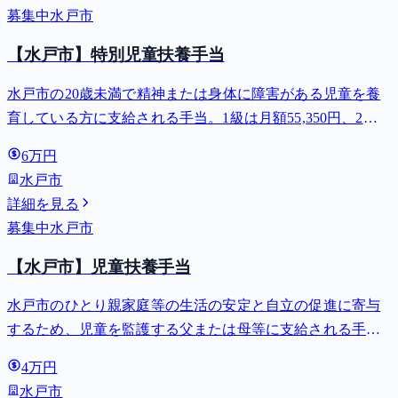
募集中
水戸市
【水戸市】特別児童扶養手当
水戸市の20歳未満で精神または身体に障害がある児童を養
育している方に支給される手当。1級は月額55,350円、2級
は月額36,860円。
6万円
水戸市
詳細を見る
募集中
水戸市
【水戸市】児童扶養手当
水戸市のひとり親家庭等の生活の安定と自立の促進に寄与
するため、児童を監護する父または母等に支給される手
当。全部支給で月額最大44,140円。
4万円
水戸市