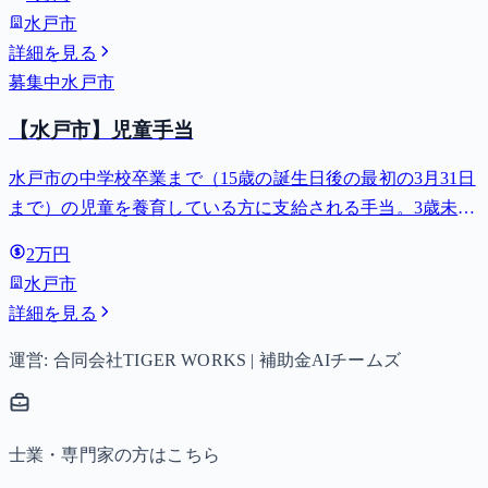
水戸市
詳細を見る
募集中
水戸市
【水戸市】児童手当
水戸市の中学校卒業まで（15歳の誕生日後の最初の3月31日
まで）の児童を養育している方に支給される手当。3歳未満
は月額15,000円、3歳以上小学校修了前は月額10,000円（第3
2万円
子以降は15,000円）、中学生は月額10,000円。
水戸市
詳細を見る
運営: 合同会社TIGER WORKS | 補助金AIチームズ
士業・専門家の方はこちら