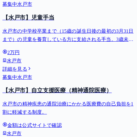
募集中
水戸市
【水戸市】児童手当
水戸市の中学校卒業まで（15歳の誕生日後の最初の3月31日
まで）の児童を養育している方に支給される手当。3歳未満
は月額15,000円、3歳以上小学校修了前は月額10,000円（第3
2万円
子以降は15,000円）、中学生は月額10,000円。
水戸市
詳細を見る
募集中
水戸市
【水戸市】自立支援医療（精神通院医療）
水戸市の精神疾患の通院治療にかかる医療費の自己負担を1
割に軽減する制度。
金額は公式サイトで確認
水戸市