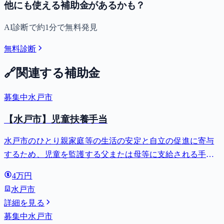
他にも使える補助金があるかも？
AI診断で約1分で無料発見
無料診断
🔗
関連する補助金
募集中
水戸市
【水戸市】児童扶養手当
水戸市のひとり親家庭等の生活の安定と自立の促進に寄与
するため、児童を監護する父または母等に支給される手
当。全部支給で月額最大44,140円。
4万円
水戸市
詳細を見る
募集中
水戸市