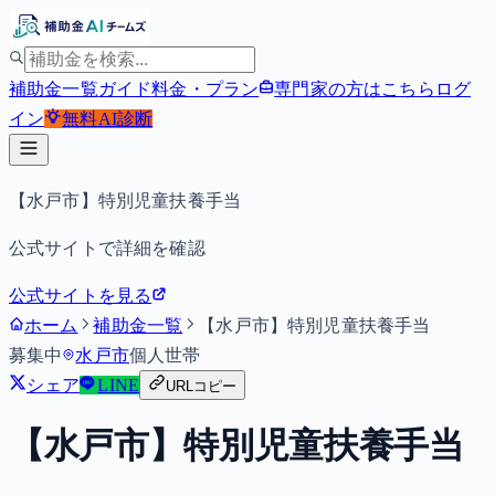
補助金一覧
ガイド
料金・プラン
専門家の方はこちら
ログ
イン
無料
AI診断
【水戸市】特別児童扶養手当
公式サイトで詳細を確認
公式サイトを見る
ホーム
補助金一覧
【水戸市】特別児童扶養手当
募集中
水戸市
個人
世帯
シェア
LINE
URLコピー
【水戸市】特別児童扶養手当