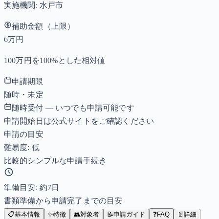
実施機関:
水戸市
補助金額（上限）
6万円
100万円を100%とした相対値
申請期限
随時・未定
随時受付 — いつでも申請可能です
申請開始日は公式サイトをご確認ください
申請の目安
難易度: 低
比較的シンプルな申請手続き
準備目安: 約
7
日
書類準備から申請完了までの目安
📋
基本情報
✨
特徴
👥
対象者
📝
申請ガイド
❓
FAQ
📄
詳細