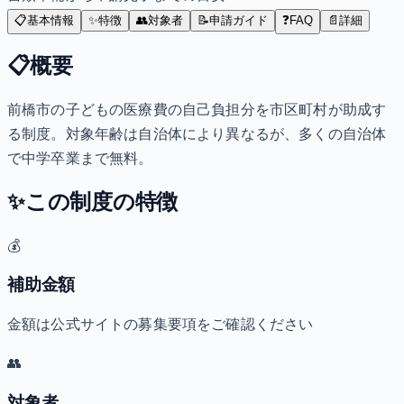
📋
基本情報
✨
特徴
👥
対象者
📝
申請ガイド
❓
FAQ
📄
詳細
📋
概要
前橋市の子どもの医療費の自己負担分を市区町村が助成す
る制度。対象年齢は自治体により異なるが、多くの自治体
で中学卒業まで無料。
✨
この制度の特徴
💰
補助金額
金額は公式サイトの募集要項をご確認ください
👥
対象者