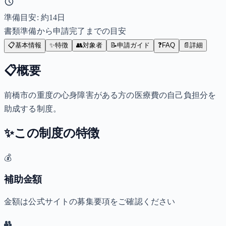
準備目安: 約
14
日
書類準備から申請完了までの目安
📋
基本情報
✨
特徴
👥
対象者
📝
申請ガイド
❓
FAQ
📄
詳細
📋
概要
前橋市の重度の心身障害がある方の医療費の自己負担分を
助成する制度。
✨
この制度の特徴
💰
補助金額
金額は公式サイトの募集要項をご確認ください
👥