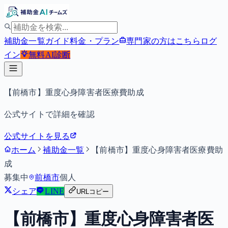
補助金一覧
ガイド
料金・プラン
専門家の方はこちら
ログ
イン
無料
AI診断
【前橋市】重度心身障害者医療費助成
公式サイトで詳細を確認
公式サイトを見る
ホーム
補助金一覧
【前橋市】重度心身障害者医療費助
成
募集中
前橋市
個人
シェア
LINE
URLコピー
【前橋市】重度心身障害者医