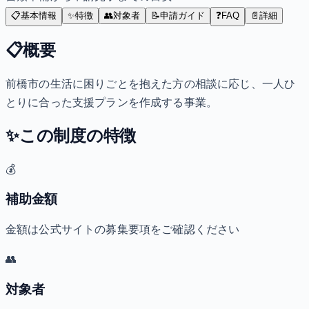
📋
基本情報
✨
特徴
👥
対象者
📝
申請ガイド
❓
FAQ
📄
詳細
📋
概要
前橋市の生活に困りごとを抱えた方の相談に応じ、一人ひ
とりに合った支援プランを作成する事業。
✨
この制度の特徴
💰
補助金額
金額は公式サイトの募集要項をご確認ください
👥
対象者