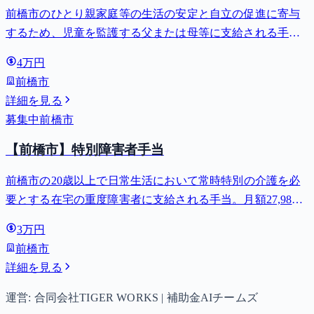
前橋市のひとり親家庭等の生活の安定と自立の促進に寄与
するため、児童を監護する父または母等に支給される手
当。全部支給で月額最大44,140円。
4万円
前橋市
詳細を見る
募集中
前橋市
【前橋市】特別障害者手当
前橋市の20歳以上で日常生活において常時特別の介護を必
要とする在宅の重度障害者に支給される手当。月額27,980
円。
3万円
前橋市
詳細を見る
運営: 合同会社TIGER WORKS | 補助金AIチームズ