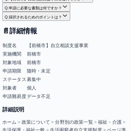
Q.
申請に必要な書類は何ですか？
Q.
採択されるためのポイントは？
📄
詳細情報
制度名
【前橋市】自立相談支援事業
実施機関
前橋市
対象地域
前橋市
申請期限
随時・未定
ステータス
募集中
対象者
個人
申請難易度
データ不足
詳細説明
ホーム > 政策について > 分野別の政策一覧 > 福祉・介護 >
生活保護・福祉一般 > 生活困窮者自立支援制度 > ページ準