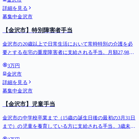
詳細を見る
募集中
金沢市
【金沢市】特別障害者手当
金沢市の20歳以上で日常生活において常時特別の介護を必
要とする在宅の重度障害者に支給される手当。月額27,980
円。
3万円
金沢市
詳細を見る
募集中
金沢市
【金沢市】児童手当
金沢市の中学校卒業まで（15歳の誕生日後の最初の3月31日
まで）の児童を養育している方に支給される手当。3歳未満
は月額15,000円、3歳以上小学校修了前は月額10,000円（第3