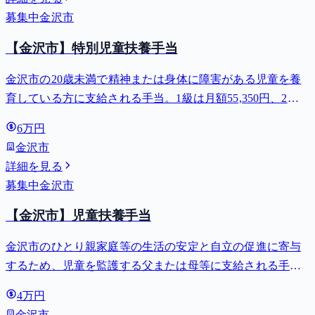
募集中
金沢市
【金沢市】特別児童扶養手当
金沢市の20歳未満で精神または身体に障害がある児童を養
育している方に支給される手当。1級は月額55,350円、2級
は月額36,860円。
6万円
金沢市
詳細を見る
募集中
金沢市
【金沢市】児童扶養手当
金沢市のひとり親家庭等の生活の安定と自立の促進に寄与
するため、児童を監護する父または母等に支給される手
当。全部支給で月額最大44,140円。
4万円
金沢市