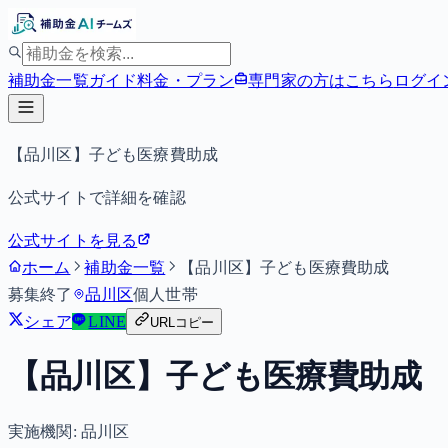
補助金一覧
ガイド
料金・プラン
専門家の方はこちら
ログイ
【品川区】子ども医療費助成
公式サイトで詳細を確認
公式サイトを見る
ホーム
補助金一覧
【品川区】子ども医療費助成
募集終了
品川区
個人
世帯
シェア
LINE
URLコピー
【品川区】子ども医療費助成
実施機関:
品川区