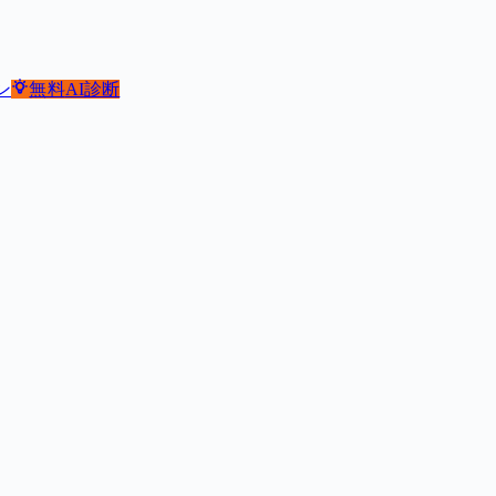
ン
無料
AI診断