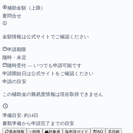
補助金額（上限）
要問合せ
金額情報は公式サイトでご確認ください
申請期限
随時・未定
随時受付 — いつでも申請可能です
申請開始日は公式サイトをご確認ください
申請の目安
この補助金の難易度情報は現在取得できません
準備目安: 約
14
日
書類準備から申請完了までの目安
📋
基本情報
✨
特徴
👥
対象者
📝
申請ガイド
❓
FAQ
📄
詳細