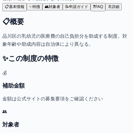
📋
基本情報
✨
特徴
👥
対象者
📝
申請ガイド
❓
FAQ
📄
詳細
📋
概要
品川区の乳幼児の医療費の自己負担分を助成する制度。対
象年齢や助成内容は自治体により異なる。
✨
この制度の特徴
💰
補助金額
金額は公式サイトの募集要項をご確認ください
👥
対象者