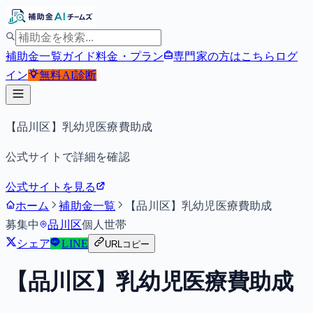
補助金一覧
ガイド
料金・プラン
専門家の方はこちら
ログ
イン
無料
AI診断
【品川区】乳幼児医療費助成
公式サイトで詳細を確認
公式サイトを見る
ホーム
補助金一覧
【品川区】乳幼児医療費助成
募集中
品川区
個人
世帯
シェア
LINE
URLコピー
【品川区】乳幼児医療費助成