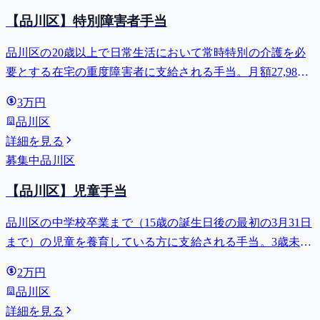
【品川区】特別障害者手当
品川区の20歳以上で日常生活において常時特別の介護を必
要とする在宅の重度障害者に支給される手当。月額27,980
円。
3万円
品川区
詳細を見る
募集中
品川区
【品川区】児童手当
品川区の中学校卒業まで（15歳の誕生日後の最初の3月31日
まで）の児童を養育している方に支給される手当。3歳未満
は月額15,000円、3歳以上小学校修了前は月額10,000円（第3
2万円
子以降は15,000円）、中学生は月額10,000円。
品川区
詳細を見る