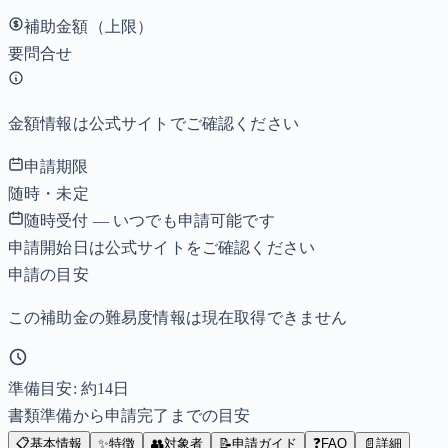
補助金額（上限）
要問合せ
金額情報は公式サイトでご確認ください
申請期限
随時・未定
随時受付 — いつでも申請可能です
申請開始日は公式サイトをご確認ください
申請の目安
この補助金の難易度情報は現在取得できません
準備目安: 約
14
日
書類準備から申請完了までの目安
📋
基本情報
✨
特徴
👥
対象者
📝
申請ガイド
❓
FAQ
📄
詳細