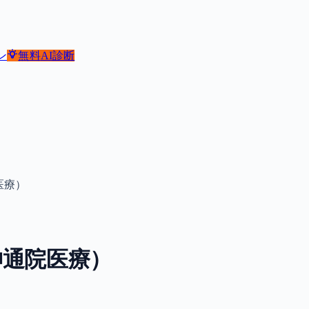
ン
無料
AI診断
医療）
神通院医療）