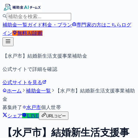
補助金一覧
ガイド
料金・プラン
専門家の方はこちら
ログ
イン
無料
AI診断
【水戸市】結婚新生活支援事業補助金
公式サイトで詳細を確認
公式サイトを見る
ホーム
補助金一覧
【水戸市】結婚新生活支援事業補助
金
募集終了
水戸市
個人
世帯
シェア
LINE
URLコピー
【水戸市】結婚新生活支援事