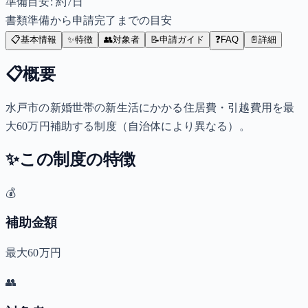
準備目安: 約
7
日
書類準備から申請完了までの目安
📋
基本情報
✨
特徴
👥
対象者
📝
申請ガイド
❓
FAQ
📄
詳細
📋
概要
水戸市の新婚世帯の新生活にかかる住居費・引越費用を最
大60万円補助する制度（自治体により異なる）。
✨
この制度の特徴
💰
補助金額
最大60万円
👥