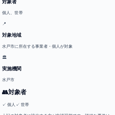
対象者
個人、世帯
📍
対象地域
水戸市に所在する事業者・個人が対象
🏛️
実施機関
水戸市
👥
対象者
✓
個人
✓
世帯