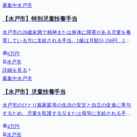
募集中
水戸市
【水戸市】特別児童扶養手当
水戸市の20歳未満で精神または身体に障害がある児童を養
育している方に支給される手当。1級は月額55,350円、2級
は月額36,860円。
6万円
水戸市
詳細を見る
募集中
水戸市
【水戸市】児童扶養手当
水戸市のひとり親家庭等の生活の安定と自立の促進に寄与
するため、児童を監護する父または母等に支給される手
当。全部支給で月額最大44,140円。
4万円
水戸市