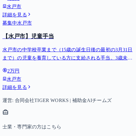
水戸市
詳細を見る
募集中
水戸市
【水戸市】児童手当
水戸市の中学校卒業まで（15歳の誕生日後の最初の3月31日
まで）の児童を養育している方に支給される手当。3歳未満
は月額15,000円、3歳以上小学校修了前は月額10,000円（第3
2万円
子以降は15,000円）、中学生は月額10,000円。
水戸市
詳細を見る
運営: 合同会社TIGER WORKS | 補助金AIチームズ
士業・専門家の方はこちら