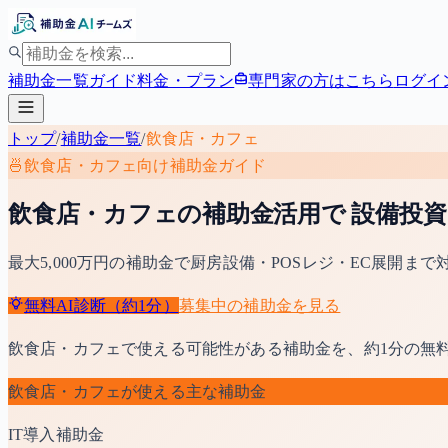
補助金一覧
ガイド
料金・プラン
専門家の方はこちら
ログイ
トップ
/
補助金一覧
/
飲食店・カフェ
🍜
飲食店・カフェ
向け補助金ガイド
飲食店・カフェの補助金活用で 設備投
最大5,000万円の補助金で厨房設備・POSレジ・EC展開ま
無料AI診断（約1分）
募集中の補助金を見る
飲食店・カフェ
で使える可能性がある補助金を、約1分の無
飲食店・カフェ
が使える主な補助金
IT導入補助金