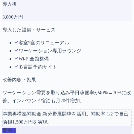
導入後
3,000
万円
導入した設備・サービス
客室5室のリニューアル
ワーケーション専用ラウンジ
Wi-Fi全館整備
多言語予約サイト
改善内容・効果
ワーケーション需要を取り込み平日稼働率が40%→70%に改
善。インバウンド宿泊も月20件増加。
事業再構築補助金
新分野展開枠
を活用。補助率
1/2
で自己
負担
1,500
万円を実現。
事例
2