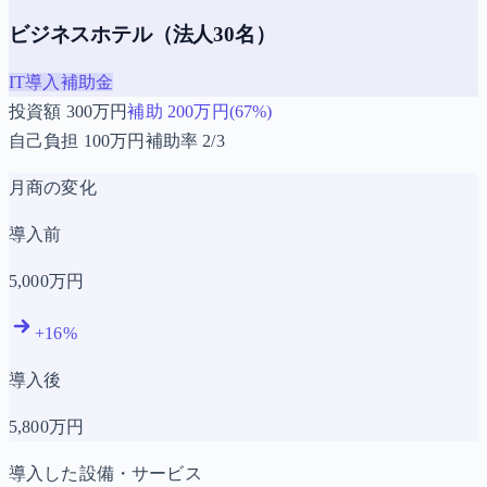
ビジネスホテル（法人30名）
IT導入補助金
投資額
300
万円
補助
200
万円(
67
%)
自己負担
100
万円
補助率
2/3
月商の変化
導入前
5,000
万円
+
16
%
導入後
5,800
万円
導入した設備・サービス