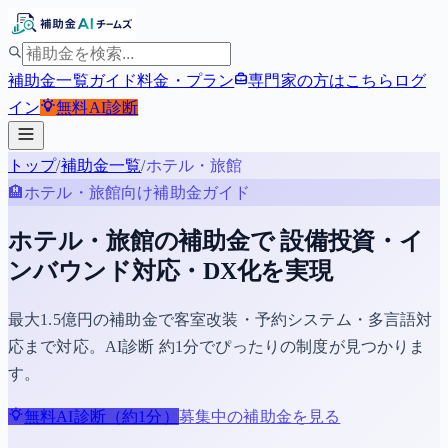
補助金一覧
ガイド
料金・プラン
専門家の方はこちら
ログ
イン
無料
AI診断
トップ
/
補助金一覧
/
ホテル・旅館
🏨
ホテル・旅館
向け補助金ガイド
ホテル・旅館の補助金で 設備投資・イ
ンバウンド対応・DX化を実現
最大1.5億円の補助金で客室改装・予約システム・多言語対
応まで対応。AI診断 約1分でぴったりの制度が見つかりま
す。
無料AI診断（約1分）
募集中の補助金を見る