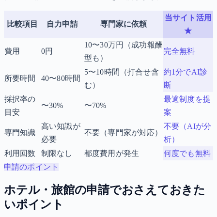
当サイト活用
比較項目
自力申請
専門家に依頼
★
10〜30万円（成功報酬
費用
0円
完全無料
型も）
5〜10時間（打合せ含
約1分でAI診
所要時間
40〜80時間
む）
断
採択率の
最適制度を提
〜30%
〜70%
目安
案
高い知識が
不要（AIが分
専門知識
不要（専門家が対応）
必要
析）
利用回数
制限なし
都度費用が発生
何度でも無料
申請のポイント
ホテル・旅館の申請でおさえておきた
いポイント