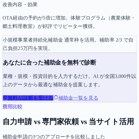
改善内容・効果
OTA経由の予約が5倍に増加。体験プログラム（農業体験・
郷土料理教室）が好評でリピーター獲得。
小規模事業者持続化補助金
通常枠
を活用。補助率
2/3
で自
己負担
25
万円を実現。
あなたに合った補助金を無料で診断
業種・規模・投資目的を入力するだけ。AI が全国3,000件以
上のデータから最適な補助金を提案します。
無料AI診断を受ける
補助金一覧を見る
費用比較
自力申請 vs 専門家依頼 vs 当サイト活用
補助金申請の3つのアプローチを比較しました