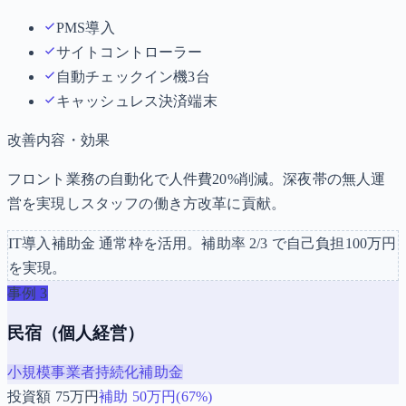
PMS導入
サイトコントローラー
自動チェックイン機3台
キャッシュレス決済端末
改善内容・効果
フロント業務の自動化で人件費20%削減。深夜帯の無人運
営を実現しスタッフの働き方改革に貢献。
IT導入補助金
通常枠
を活用。補助率
2/3
で自己負担
100
万円
を実現。
事例
3
民宿（個人経営）
小規模事業者持続化補助金
投資額
75
万円
補助
50
万円(
67
%)