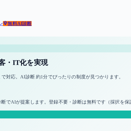
ン
無料
AI診断
客・IT化を実現
で対応。AI診断 約1分でぴったりの制度が見つかります。
診断でAIが提案します。登録不要・診断は無料です（採択を