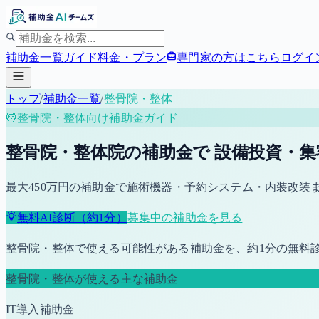
補助金一覧
ガイド
料金・プラン
専門家の方はこちら
ログイ
トップ
/
補助金一覧
/
整骨院・整体
💆
整骨院・整体
向け補助金ガイド
整骨院・整体院の補助金で 設備投資・集
最大450万円の補助金で施術機器・予約システム・内装改装ま
無料AI診断（約1分）
募集中の補助金を見る
整骨院・整体
で使える可能性がある補助金を、約1分の無料
整骨院・整体
が使える主な補助金
IT導入補助金